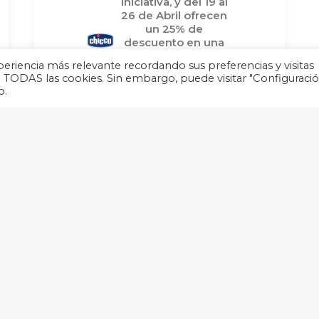
iniciativa, y del 19 al
26 de Abril ofrecen
un 25% de
descuento en una
selección de
eriencia más relevante recordando sus preferencias y visitas
juguetes. Porque lo
de TODAS las cookies. Sin embargo, puede visitar "Configuraci
más importante es
o.
Crecer Jugando!
by bddiadelnino
1
…
24
25
26