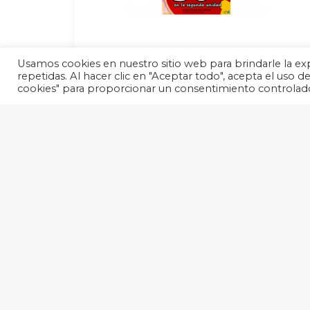
JAC se suma al Día
Usamos cookies en nuestro sitio web para brindarle la exp
del Niño, y por eso
repetidas. Al hacer clic en "Aceptar todo", acepta el uso 
quiere ofrecer a
cookies" para proporcionar un consentimiento controlad
todos sus clientes un
descuento en la
segunda unidad del
50%, del 23 al 26 de
abril.
by bddiadelnino