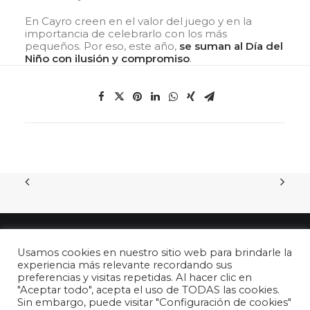
En Cayro creen en el valor del juego y en la
importancia de celebrarlo con los más
pequeños. Por eso, este año,
se suman al Día del
Niño con ilusión y compromiso
.
Usamos cookies en nuestro sitio web para brindarle la
experiencia más relevante recordando sus
preferencias y visitas repetidas. Al hacer clic en
"Aceptar todo", acepta el uso de TODAS las cookies.
© 2026 26 de abril - DÍA DEL NIÑO en España. All rights reserved
Sin embargo, puede visitar "Configuración de cookies"