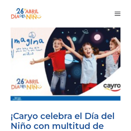
¿Qué es el Día del Niño?
¿Cómo lo vamos a celebrar?
¡Únete!
Participa con tu cole
Materiales
Gracias a
Promocion
¡Caryo celebra el Día del
Niño con multitud de