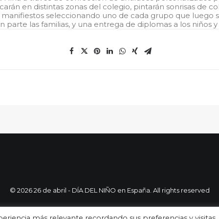
ocarán en distintas zonas del colegio, pintarán sonrisas de c
s manifiestos seleccionando uno de cada grupo que luego se
 parte las familias, y una entrega de diplomas a los niños 
© 2026 26 de abril - DÍA DEL NIÑO en España. All rights reserved
eriencia más relevante recordando sus preferencias y visitas