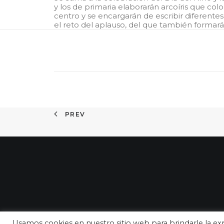
y los de primaria elaborarán arcoíris que col
centro y se encargarán de escribir diferente
el reto del aplauso, del que también formarán
PREV
Usamos cookies en nuestro sitio web para brindarle la exp