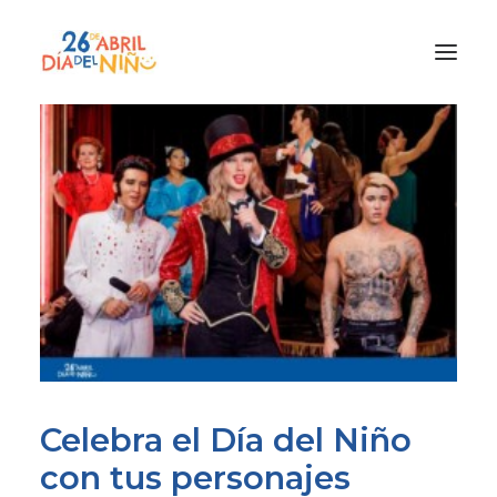
¿Qué es el Día del Niño?
¿Cómo lo vamos a celebrar?
¡Únete!
Participa con tu cole
Materiales
Gracias a
Promocion
Celebra el Día del Niño
con tus personajes