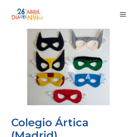
¿Qué es el Día del Niño?
¿Cómo lo vamos a celebrar?
¡Únete!
Participa con tu cole
Materiales
Gracias a
Promocion
Colegio Ártica
(Madrid)