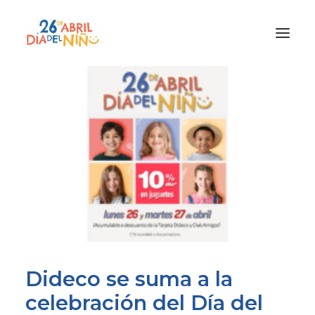
¿Qué es el Día del Niño?
¿Cómo lo vamos a celebrar?
¡Únete!
Participa con tu cole
Materiales
Gracias a
Promocion
Dideco se suma a la
celebración del Día del