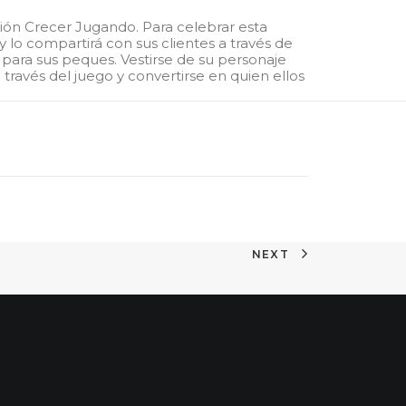
ción Crecer Jugando. Para celebrar esta
 lo compartirá con sus clientes a través de
z para sus peques. Vestirse de su personaje
 través del juego y convertirse en quien ellos
NEXT