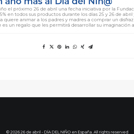
n año más al Día del Niñ@
ño el próximo 26 de abril una fecha iniciativa por la Funda
% en todos sus productos durante los días 25 y 26 de abril y
ñía quiere animar a los padres y madres a comprar un disfra
 es un regalo que les permitirá desarrollar su imaginación a
© 2026 26 de abril - DÍA DEL NIÑO en España. All rights reserved