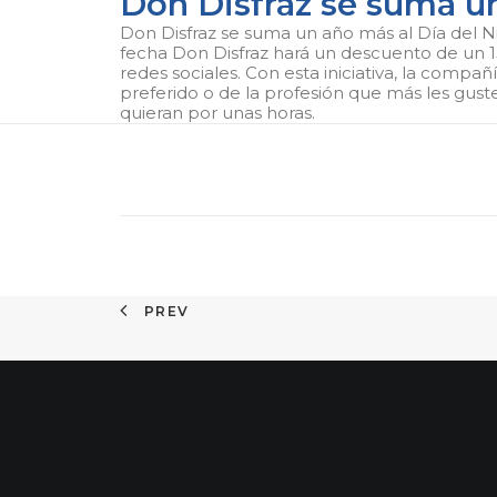
Don Disfraz se suma u
Don Disfraz se suma un año más al Día del Ni
fecha Don Disfraz hará un descuento de un 15
redes sociales. Con esta iniciativa, la compa
preferido o de la profesión que más les guste
quieran por unas horas.
PREV