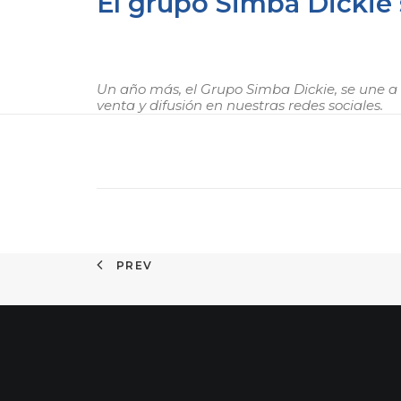
El grupo Simba Dickie 
Un año más, el Grupo Simba Dickie, se une a 
venta y difusión en nuestras redes sociales.
PREV