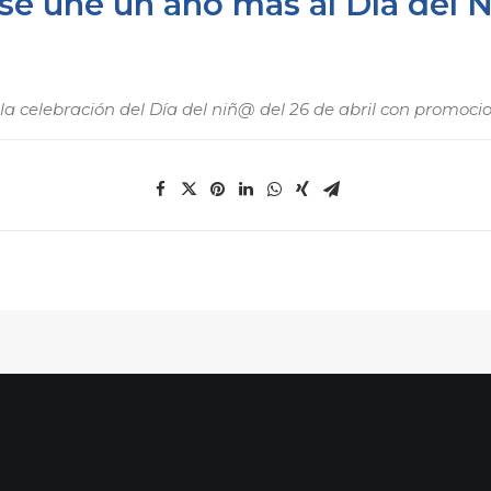
se une un año más al Día del 
la celebración del Día del niñ@ del 26 de abril con promoci