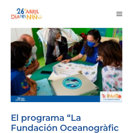
¿Qué es el Día del Niño?
¿Cómo lo vamos a celebrar?
¡Únete!
Participa con tu cole
Materiales
Gracias a
Promocion
El programa “La
Fundación Oceanogràfic