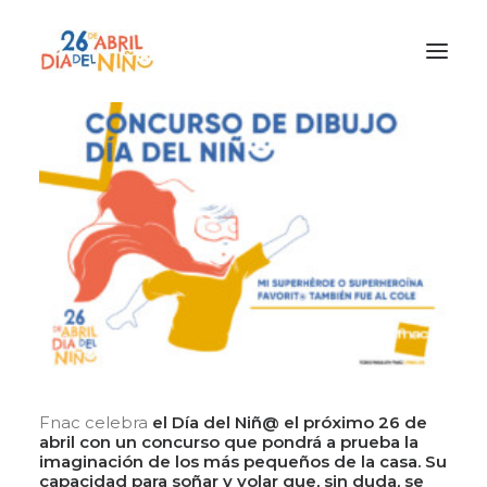
¿Qué es el Día del Niño?
¿Cómo lo vamos a celebrar?
¡Únete!
Participa con tu cole
Materiales
Gracias a
Promocion
Fnac celebra
el Día del Niñ@ el próximo 26 de
abril con un concurso que pondrá a prueba la
imaginación de los más pequeños de la casa. Su
capacidad para soñar y volar que, sin duda, se