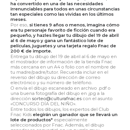
ha convertido en una de las necesidades
irrenunciables para todos en unas circunstancias
tan especiales como las vividas en los últimos
meses.
Por eso,
si tienes 9 años o menos, imagina cómo
era tu personaje favorito de ficción cuando era
pequeño, y hazles llegar tu dibujo del 19 de abril
al 6 de mayo y gana un fantástico lote de
películas, juguetes y una tarjeta regalo Fnac de
200 € de importe.
Entrega tu dibujo del 19 de abril al 6 de mayo en
el mostrador de información de la tienda Fnac
más cercana en un A4 o folio con el nombre de
tu madre/padre/tutor. Recuerda incluir en el
reverso del dibujo su dirección de correo
electrónico y su número de teléfono.
O envía el dibujo escaneado en archivo .pdf o
una buena fotografía del dibujo en .jpg a la
dirección
sorteo@culturafnac.es
con el asunto
«CONCURSO DÍA DEL NIÑO».
Entre todos los dibujos, los expertos del Club
Fnac Kids
elegirán un ganador que se llevará un
lote de productos*
especialmente
seleccionados por Fnac. Además, el dibujo