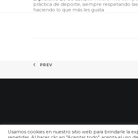
práctica de deporte, siempre respetando la
haciendo lo que más les gusta
PREV
Usamos cookies en nuestro sitio web para brindarle la exp
repetidas. Al hacer clic en "Aceptar todo", acepta el uso 