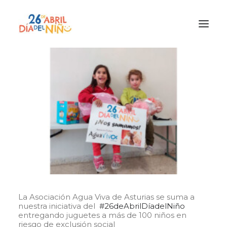
¿Qué es el Día del Niño?
¿Cómo lo vamos a celebrar?
¡Únete!
Participa con tu cole
Materiales
Gracias a
Promocion
La Asociación Agua Viva de Asturias se suma a
nuestra iniciativa del
#26deAbrilDíadelNiño
entregando juguetes a más de 100 niños en
riesgo de exclusión social