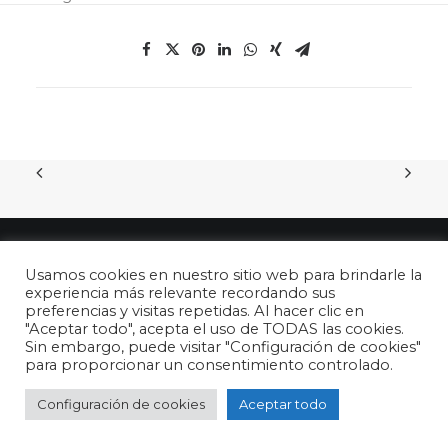
Usamos cookies en nuestro sitio web para brindarle la
experiencia más relevante recordando sus
preferencias y visitas repetidas. Al hacer clic en
"Aceptar todo", acepta el uso de TODAS las cookies.
© 2026 26 de abril - DÍA DEL NIÑO en España. All rights reserved
Sin embargo, puede visitar "Configuración de cookies"
para proporcionar un consentimiento controlado.
Configuración de cookies
Aceptar todo