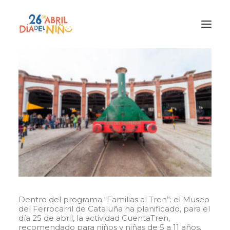
¿Qué es el Día del Niño?
¿Cómo lo vamos a celebrar?
¡Únete!
Participa con tu cole
Materiales
Gracias a
Promocion
Dentro del programa “Familias al Tren”: el Museo
del Ferrocarril de Cataluña ha planificado, para el
día 25 de abril, la actividad CuentaTren,
recomendado para niños y niñas de 5 a 11 años.