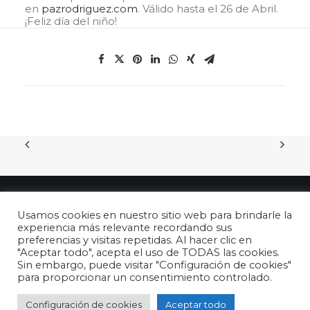
en
pazrodriguez.com
. Válido hasta el 26 de Abril.
¡Feliz día del niño!
Usamos cookies en nuestro sitio web para brindarle la
experiencia más relevante recordando sus
preferencias y visitas repetidas. Al hacer clic en
"Aceptar todo", acepta el uso de TODAS las cookies.
© 2026 26 de abril - DÍA DEL NIÑO en España. All rights reserved
Sin embargo, puede visitar "Configuración de cookies"
para proporcionar un consentimiento controlado.
Configuración de cookies
Aceptar todo