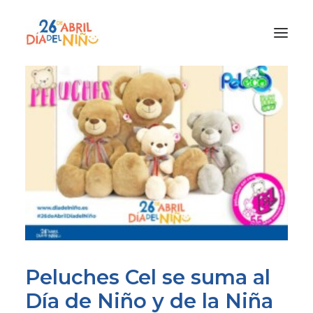
¿Qué es el Día del Niño?
¿Cómo lo vamos a celebrar?
¡Únete!
Participa con tu cole
Materiales
Gracias a
Promocion
Peluches Cel
se suma al
Día de Niño y de la Niña