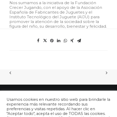
Nos sumamos a la iniciativa de la Fundación
Crecer Jugando, con el apoyo de la Asociación
Española de Fabricantes de Juguetes y el
Instituto Tecnológico del Juguete (AIJU) para
promover la atención de la sociedad sobre la
figura del niño, su desarrollo, bienestar y felicidad.
Usamos cookies en nuestro sitio web para brindarle la
experiencia más relevante recordando sus
preferencias y visitas repetidas. Al hacer clic en
"Aceptar todo", acepta el uso de TODAS las cookies.
© 2026 26 de abril - DÍA DEL NIÑO en España. All rights reserved