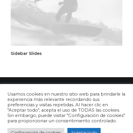
Sidebar Slides
Usamos cookies en nuestro sitio web para brindarle la
experiencia más relevante recordando sus
preferencias y visitas repetidas. Al hacer clic en
"Aceptar todo", acepta el uso de TODAS las cookies.
© 2026 26 de abril - DÍA DEL NIÑO en España. All rights reserved
Sin embargo, puede visitar "Configuración de cookies"
para proporcionar un consentimiento controlado.
Configuración de cookies
Aceptar todo