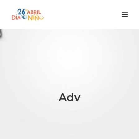
¿Qué es el Día del Niño?
¿Cómo lo vamos a celebrar?
¡Únete!
Participa con tu cole
Materiales
Adv
Gracias a
Promocion