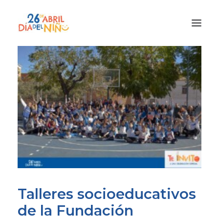
¿Qué es el Día del Niño?
¿Cómo lo vamos a celebrar?
¡Únete!
Participa con tu cole
Materiales
Gracias a
Promocion
Talleres socioeducativos
de la Fundación