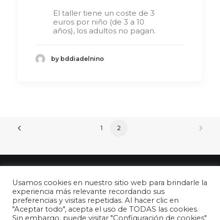
El taller tiene un coste de 3
euros por niño (de 3 a 10
años), los adultos no pagan.
by bddiadelnino
1
2
Usamos cookies en nuestro sitio web para brindarle la
experiencia más relevante recordando sus
preferencias y visitas repetidas. Al hacer clic en
"Aceptar todo", acepta el uso de TODAS las cookies.
© 2026 26 de abril - DÍA DEL NIÑO en España. All rights reserved
Sin embargo, puede visitar "Configuración de cookies"