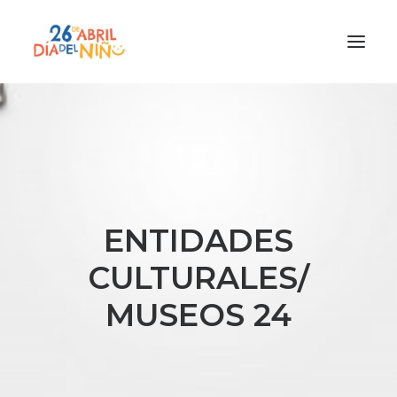
¿Qué es el Día del Niño?
¿Cómo lo vamos a celebrar?
¡Únete!
Participa con tu cole
ENTIDADES
Materiales
CULTURALES/
Gracias a
MUSEOS 24
Promocion