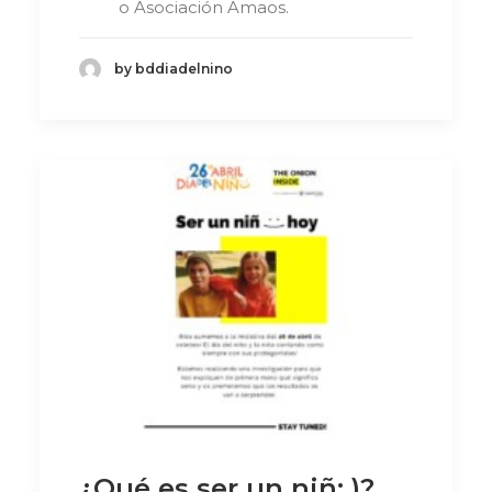
o Asociación Amaos.
by bddiadelnino
¿Qué es ser un niñ: )?