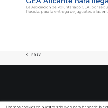
GEA Alicante hará lleg
La Asociación de Voluntariado GEA, por seg
Recicla, para la entrega de juguetes a las ent
PREV
Usamos cookies en nuestro sitio web para brindarle la exp