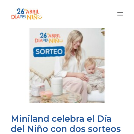
¿Qué es el Día del Niño?
¿Cómo lo vamos a celebrar?
¡Únete!
Participa con tu cole
Materiales
Gracias a
Promocion
Miniland celebra el Día
del Niño con dos sorteos