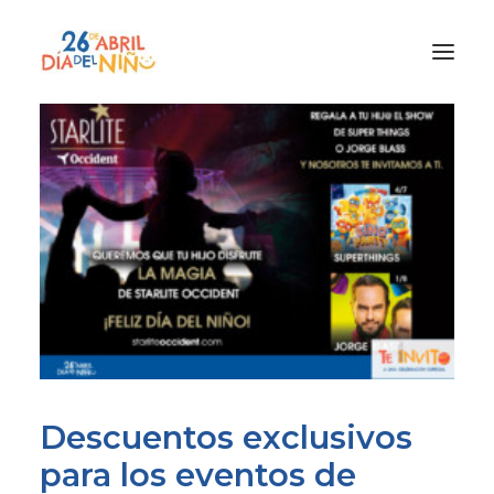
¿Qué es el Día del Niño?
¿Cómo lo vamos a celebrar?
¡Únete!
Participa con tu cole
Materiales
Gracias a
Promocion
Descuentos exclusivos
para los eventos de