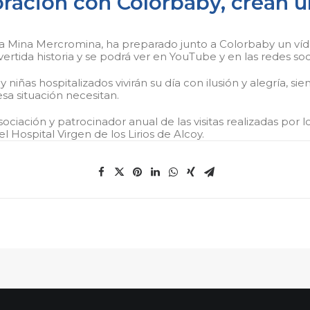
oración con Colorbaby, crean u
Mina Mercromina, ha preparado junto a Colorbaby un vídeo
ivertida historia y se podrá ver en YouTube y en las redes so
 niñas hospitalizados vivirán su día con ilusión y alegría, s
esa situación necesitan.
iación y patrocinador anual de las visitas realizadas por l
el Hospital Virgen de los Lirios de Alcoy.