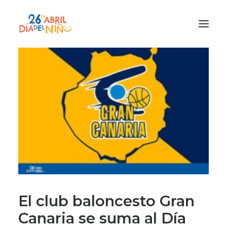
¿Qué es el Día del Niño?
¿Cómo lo vamos a celebrar?
¡Únete!
Participa con tu cole
Materiales
Gracias a
Promocion
El club baloncesto Gran
Canaria se suma al Día