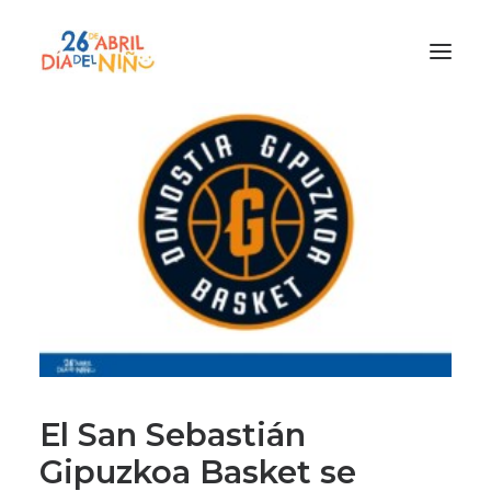
¿Qué es el Día del Niño?
¿Cómo lo vamos a celebrar?
¡Únete!
Participa con tu cole
Materiales
Gracias a
Promocion
El
San Sebastián
Gipuzkoa Basket se