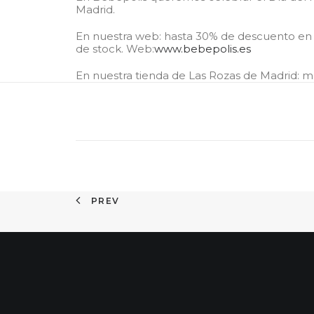
Madrid.
En nuestra web: hasta 30% de descuento en pr
de stock. Web:
www.bebepolis.es
En nuestra tienda de Las Rozas de Madrid: mu
PREV