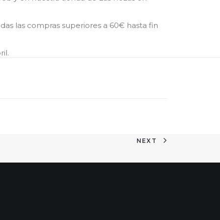
das las compras superiores a 60€ hasta fin
il.
NEXT