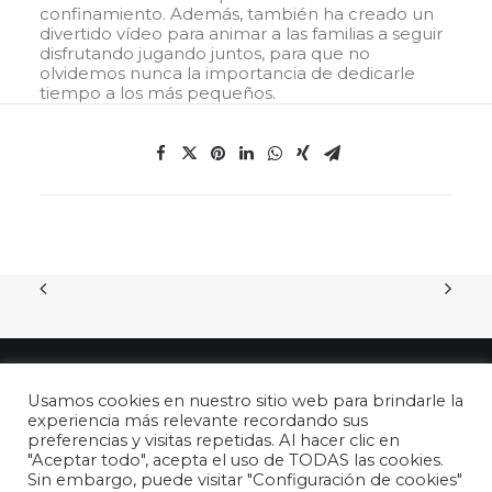
confinamiento. Además, también ha creado un
divertido vídeo para animar a las familias a seguir
disfrutando jugando juntos, para que no
olvidemos nunca la importancia de dedicarle
tiempo a los más pequeños.
Usamos cookies en nuestro sitio web para brindarle la
experiencia más relevante recordando sus
preferencias y visitas repetidas. Al hacer clic en
"Aceptar todo", acepta el uso de TODAS las cookies.
© 2026 26 de abril - DÍA DEL NIÑO en España. All rights reserved
Sin embargo, puede visitar "Configuración de cookies"