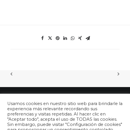
Centro de Día de Menores tendremos
concurso de disfraces y talentos
y
crearemos
nuestro propio juguete
.
¡Es hora de celebrar!
Usamos cookies en nuestro sitio web para brindarle la
experiencia más relevante recordando sus
preferencias y visitas repetidas. Al hacer clic en
"Aceptar todo", acepta el uso de TODAS las cookies.
© 2026 26 de abril - DÍA DEL NIÑO en España. All rights reserved
Sin embargo, puede visitar "Configuración de cookies"
para proporcionar un consentimiento controlado.