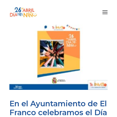
¿Qué es el Día del Niño?
¿Cómo lo vamos a celebrar?
¡Únete!
Participa con tu cole
Materiales
Gracias a
Promocion
En el Ayuntamiento de El
Franco celebramos el Día