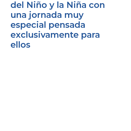
del Niño y la Niña con
una jornada muy
especial pensada
exclusivamente para
ellos
Empezamos el día 26 de abril tomando
el
postre para desayunar
, a cargo del Servicio
Madrugadores en el Colegio Público Jesús
Álvarez Valdés entre las 07:45h y las 09:00h.
¡Qué rico!
Por la tarde, volvemos a la carga. Entre las
16:00h y las 18:00h, la Ludoteca de Tarde, en el
Colegio Público de Valdepares, nos presentan
una
yincana
y una jornada de
juegos
tradicionales
.
¡Salimos a la calle!
Además, entre las 15:15h y las 19:30h en el