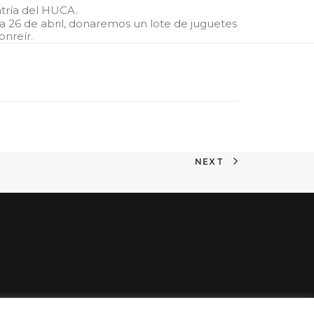
atría del HUCA.
ía 26 de abril, donaremos un lote de juguetes
onreír.
NEXT