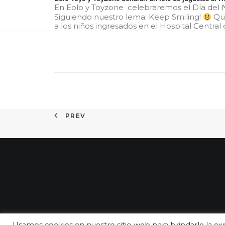
En Eolo y Toyzone celebraremos el Día del N
Siguiendo nuestro lema: Keep Smiling!
Que
a los niños ingresados en el Hospital Central
PREV