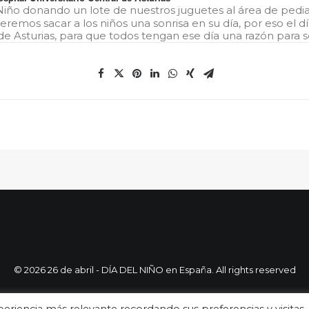
iño donando un lote de nuestros juguetes al área de pedi
remos sacar a los niños una sonrisa en su día, por eso el d
 de Asturias, para que todos tengan ese día una razón para s
© 2026 26 de abril - DÍA DEL NIÑO en España. All rights reserved