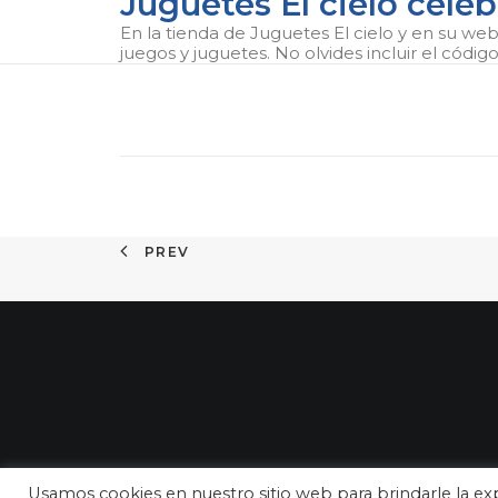
Juguetes El cielo celeb
En la tienda de Juguetes El cielo y en su we
juegos y juguetes. No olvides incluir el códi
PREV
Usamos cookies en nuestro sitio web para brindarle la exp