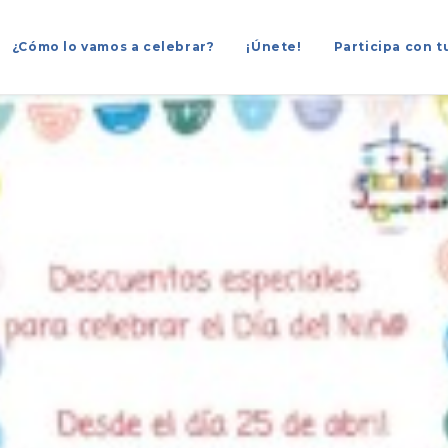
¿Cómo lo vamos a celebrar?
¡Únete!
Participa con t