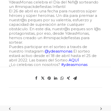
YdeasMonas celebra el Día del Niñ@ sorteando
un #minipackdefiestas Infantil
El 26 de abril es una fecha para nuestros súper
héroes y súper heroínas. Un día para premiar a
nuestr@s peques por su valentía, esfuerzo y
capacidad de superación ante cualquier
obstáculo. En este día, nuestr@s peques son l@s
protagonistas, por eso, desde YdeasMonas,
hemos creado un #minipackdefiestas para
sortear.
Puedes participar en el sorteo a través de
nuestro Instagram
@ydeasmonas
El sorteo
estará activo desde el 18 de abril hasta el 25 de
abril 2022. Las bases del Sorteo
AQUÍ
¿Lo celebras con nosotros?
#ydeasmonas