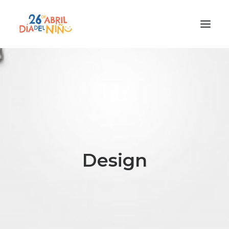
¿Qué es el Día del Niño?
¿Cómo lo vamos a celebrar?
¡Únete!
Participa con tu cole
Materiales
Design
Gracias a
Promocion