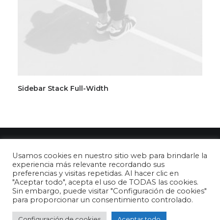
Sidebar Stack Full-Width
Usamos cookies en nuestro sitio web para brindarle la
experiencia más relevante recordando sus
preferencias y visitas repetidas. Al hacer clic en
"Aceptar todo", acepta el uso de TODAS las cookies.
© 2026 26 de abril - DÍA DEL NIÑO en España. All rights reserved
Sin embargo, puede visitar "Configuración de cookies"
para proporcionar un consentimiento controlado.
Configuración de cookies
Aceptar todo