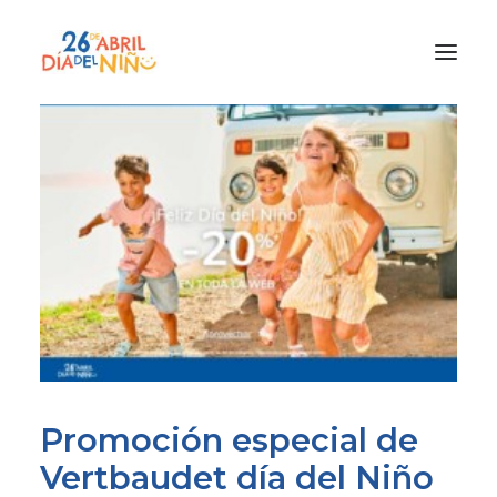
¿Qué es el Día del Niño?
¿Cómo lo vamos a celebrar?
¡Únete!
Participa con tu cole
Materiales
Gracias a
Promocion
Promoción especial de
Vertbaudet día del Niño