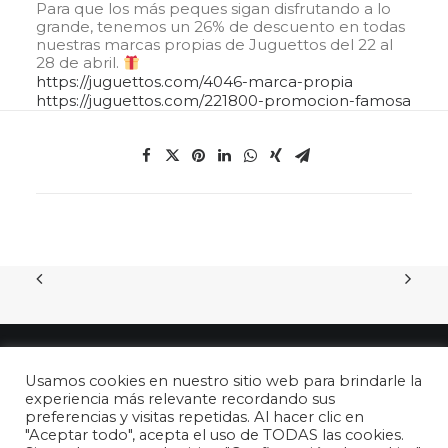
Para que los más peques sigan disfrutando a lo
grande, tenemos un 26% de descuento en todas
nuestras marcas propias de Juguettos del 22 al
28 de abril.
https://juguettos.com/4046-marca-propia
https://juguettos.com/221800-promocion-famosa
Usamos cookies en nuestro sitio web para brindarle la
experiencia más relevante recordando sus
preferencias y visitas repetidas. Al hacer clic en
"Aceptar todo", acepta el uso de TODAS las cookies.
© 2026 26 de abril - DÍA DEL NIÑO en España. All rights reserved