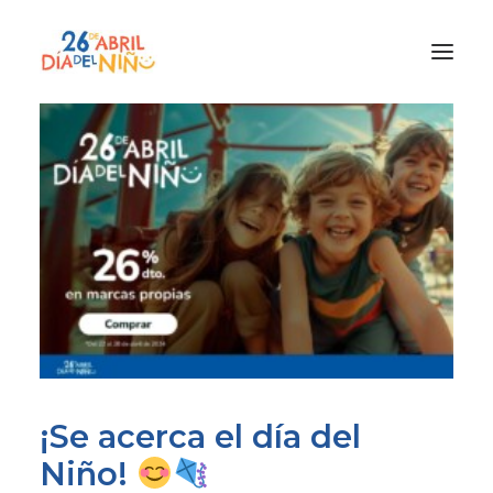
¿Qué es el Día del Niño?
¿Cómo lo vamos a celebrar?
¡Únete!
Participa con tu cole
Materiales
Gracias a
Promocion
¡Se acerca el día del
Niño!