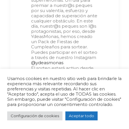
superheroínas. Un día para
premiar a nuestr@s peques
por su valentía, esfuerzo y
capacidad de superación ante
cualquier obstáculo. En este
día, nuestr@s peques son l@s
protagonistas, por eso, desde
YdeasMonas, hemos creado
un Pack de Fiestas de
Cumpleaños para sortear.
Puedes participar en el sorteo
a través de nuestro Instagram
@ydeasmonas
El sorteo estará activo desde
el 15 de abril hasta el 25 de
abril 2024. Las bases del
Usamos cookies en nuestro sitio web para brindarle la
Sorteo
AQUÍ
experiencia más relevante recordando sus
¿Lo celebras con nosotros?
preferencias y visitas repetidas. Al hacer clic en
#ydeasmonas
"Aceptar todo", acepta el uso de TODAS las cookies.
#26deabrildiadelniño
Sin embargo, puede visitar "Configuración de cookies"
para proporcionar un consentimiento controlado.
Configuración de cookies
Aceptar todo
by bddiadelnino